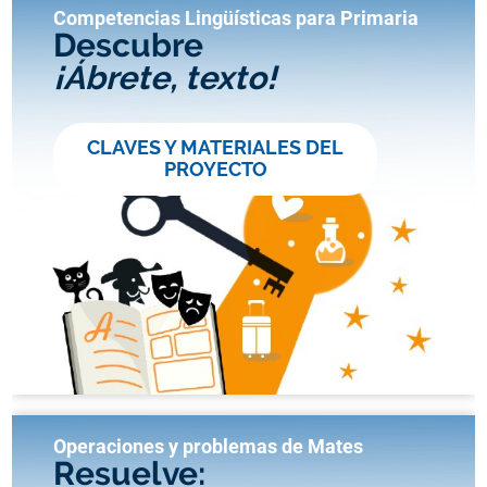
Competencias Lingüísticas para Primaria
Descubre
¡Ábrete, texto!
CLAVES Y MATERIALES DEL
PROYECTO
Operaciones y problemas de Mates
Resuelve: