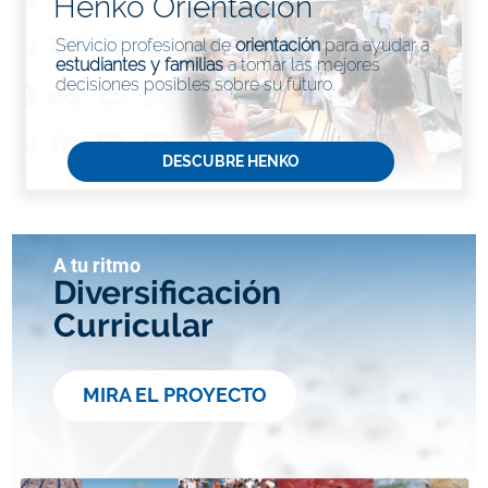
Henko Orientación
Servicio profesional de
orientación
para ayudar a
estudiantes y familias
a tomar las mejores
decisiones posibles sobre su futuro.
DESCUBRE HENKO
A tu ritmo
Diversificación
Curricular
MIRA EL PROYECTO