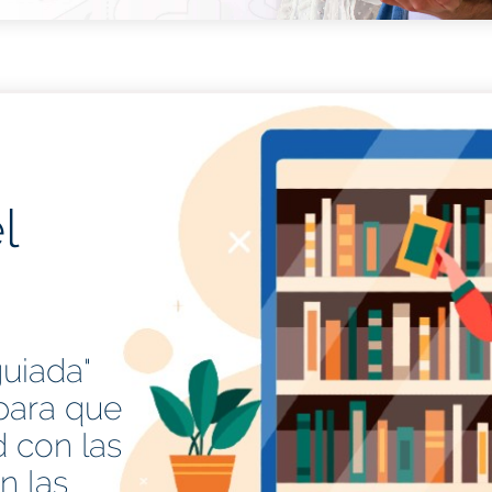
l
guiada"
para que
 con las
n las