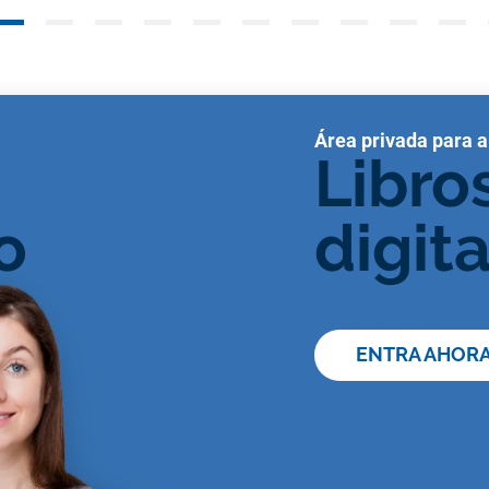
Área privada para 
Libro
o
digit
ENTRA AHOR