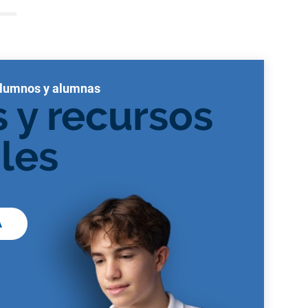
alumnos y alumnas
s y recursos
ales
A