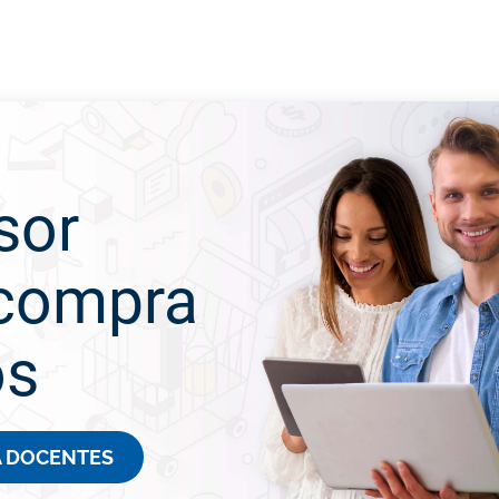
sor
 compra
os
RA DOCENTES