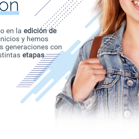
ón
do en la
edición de
inicios y hemos
 generaciones con
stintas
etapas