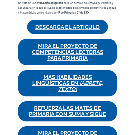
Se trata de una
evaluación obligatoria
para los centros educativos de Primaria y
Secundaria en la que se evalúa el aprendizaje del alumnado en materia de Lengua
y Matemáticas en los niveles de
4º de Primaria
y
2º de ESO
.
DESCARGA EL ARTÍCULO
MIRA EL PROYECTO DE
COMPETENCIAS LECTORAS
PARA PRIMARIA
MÁS HABILIDADES
LINGÜÍSTICAS EN
¡ÁBRETE,
TEXTO!
REFUERZA LAS MATES DE
PRIMARIA CON SUMA Y SIGUE
MIRA EL PROYECTO DE