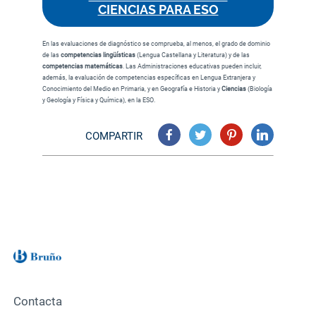
CIENCIAS PARA ESO
En las evaluaciones de diagnóstico se comprueba, al menos, el grado de dominio
de las
competencias lingüísticas
(Lengua Castellana y Literatura) y de las
competencias matemáticas
. Las Administraciones educativas pueden incluir,
además, la evaluación de competencias específicas en Lengua Extranjera y
Conocimiento del Medio en Primaria, y en Geografía e Historia y
Ciencias
(Biología
y Geología y Física y Química), en la ESO.
COMPARTIR
Contacta