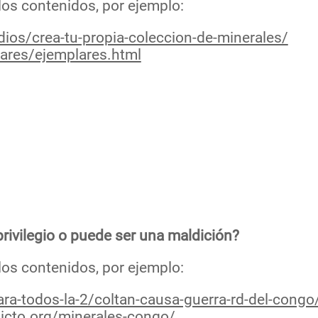
los contenidos, por ejemplo:
ios/crea-tu-propia-coleccion-de-minerales/
ares/ejemplares.html
rivilegio o puede ser una maldición?
los contenidos, por ejemplo:
ara-todos-la-2/coltan-causa-guerra-rd-del-cong
licto.org/minerales-congo/