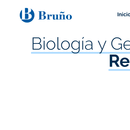
Inici
Biología y G
Re