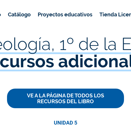
o
Catálogo
Proyectos educativos
Tienda Lice
Programas de Mejora e itinerarios ESO
Desarrollo de capacidades y competencias lectoras
Cuadernos de Matemáticas Equipo Echegaray
eología, 1º de la 
cursos adiciona
VE A LA PÁGINA DE TODOS LOS
RECURSOS DEL LIBRO
UNIDAD 5