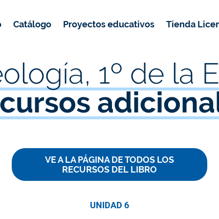
o
Catálogo
Proyectos educativos
Tienda Lice
Programas de Mejora e itinerarios ESO
Desarrollo de capacidades y competencias lectoras
Cuadernos de Matemáticas Equipo Echegaray
ología, 1º de la
cursos adiciona
VE A LA PÁGINA DE TODOS LOS
RECURSOS DEL LIBRO
UNIDAD 6