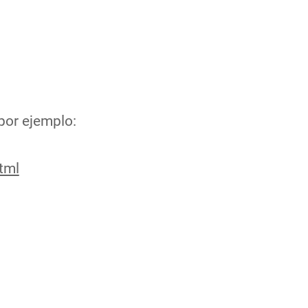
por ejemplo:
tml