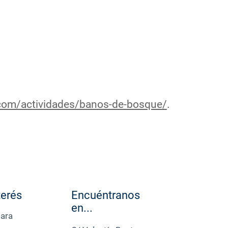
.com/actividades/banos-de-bosque/
.
terés
Encuéntranos
en...
para