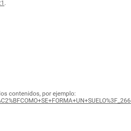
21
.
los contenidos, por ejemplo:
eos/%C2%BFCOMO+SE+FORMA+UN+SUELO%3F_266