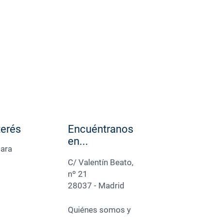
terés
Encuéntranos
en...
para
C/ Valentín Beato,
nº 21
28037 - Madrid
Quiénes somos y