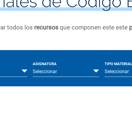
iales de Código 
rar todos los
recursos
que componen este este
p
ASIGNATURA
TIPO MATERIA
Seleccionar
Seleccionar